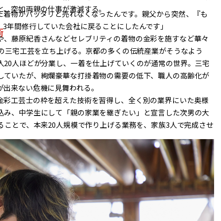
と、突如両親の仕事が激減する。
った着物がパッタリと売れなくなったんです。親父から突然、『も
、3年間修行していた会社に戻ることにしたんです」
術
や、藤原紀香さんなどセレブリティの着物の金彩を施すなど華々
身の三宅工芸を立ち上げる。京都の多くの伝統産業がそうなよう
人20人ほどが分業し、一着を仕上げていくのが通常の世界。三宅
していたが、絢爛豪華な打掛着物の需要の低下、職人の高齢化が
が出来ない危機に見舞われる。
金彩工芸士の枠を超えた技術を習得し、全く別の業界にいた奥様
込み、中学生にして「親の家業を継ぎたい」と宣言した次男の大
ることで、本来20人規模で作り上げる業務を、家族3人で完成させ