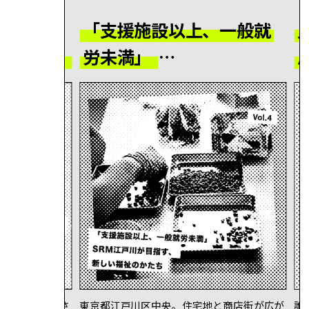
く自分の
「支援施設以上、一般就
りあが伝統
労未満」
SRM江戸川が目指す、新し
い福祉のかたち
博物館に展示さ
東京都江戸川区中央。住宅地と商店街が広が
誰