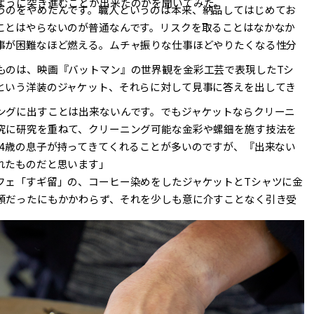
ように突き進むことが出来たのかを聞いてみた。
うのをやめたんです。職人というのは本来、納品してはじめてお
がり、ひらけた場所
“好き”はなるべ
ことはやらないのが普通なんです。リスクを取ることはなかなか
事が困難なほど燃える。ムチャ振りな仕事ほどやりたくなる性分
指して。
近くに。菅原あ
ものは、映画『バットマン』の世界観を金彩工芸で表現したTシ
ブランド「ONE
文化に挑む理由
という洋装のジャケット、それらに対して見事に答えを出してき
N」×
ングに出すことは出来ないんです。でもジャケットならクリーニ
究に研究を重ねて、クリーニング可能な金彩や螺鈿を施す技法を
パレード 福永浩平
24歳の息子が持ってきてくれることが多いのですが、『出来ない
れたものだと思います」
フェ「すギ留」の、コーヒー染めをしたジャケットとTシャツに金
頼だったにもかかわらず、それを少しも意に介すことなく引き受
化や技術に独自のセンスやアイデアを
「墨絵」というと、美術館や