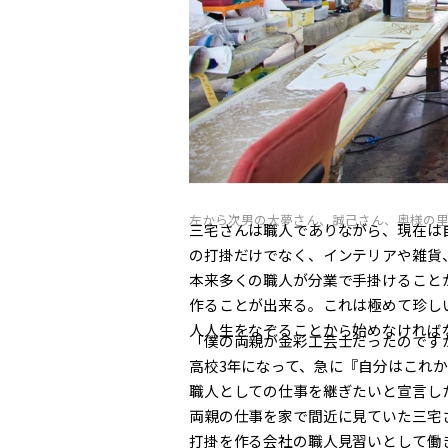
左から次男の大夢さん、誠己さん、奥様の
三宅さんは職人でありながら、現在は自身
の打掛だけでなく、インテリアや雑貨
本来多くの職人が分業で手掛けること
作ることが出来る。これは極めて珍し
人人生をなぞることから始めなければ
「僕の両親が金彩工芸士だったのです
高校3年になって、急に『自分はこれ
職人としての仕事を継ぎたいと宣言し
両親の仕事を家で間近に見ていた三宅
打掛を作る会社の職人見習いとして働