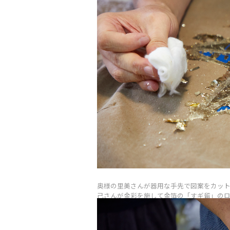
組み合
本全国
特集記
イター
2025-04-0
戸雄介さ
る陶器ブ
の特徴
割れた
など、
戦を続
境をは
RE
ップに
PR
今回は、城
動理念
奥様の里美さんが器用な手先で図案をカッ
り、ア
己さんが金彩を施して金箔の「すギ留」の
は、同
ONE 
平（バ