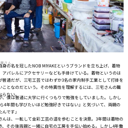
里美さん
の名を冠したNOB MIYAKEというブランドを立ち上げ、着物
、アパレルにアクセサリーなども手掛けている。着物というのは
が普通だが、三宅工芸ではわずか3名の家内制手工業として打掛を
いことなのだという。その特異性を理解するには、三宅さんの職
ならない。
が、僕は普通に大学に行くつもりで勉強をしていました。しかし
から4年間も学びたいほど勉強好きではない』と気づいて、両親の
たんです」
さんは、一転して金彩工芸の道を歩むことを決意。3年間は着物の
き、その後両親と一緒に自宅の工房を手伝い始める。しかし4年働