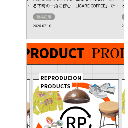
する人が多いの
る下町の一角に佇む「LIGARE COFFEE」で
と
日常とは遠く離
は、障がいのある方たちが焙煎したスペシャ
P
特集記事
け存在するも
ルティコーヒーが提供されている。
1
2026-07-10
202
ちな、そんなイ
このコーヒーを手がけるのが、全国でも珍し
鋳
にぐっと近づけ
い珈琲焙煎作業所を持つ就労継続支援B型事
と
※
。
ロ
業所
「SRM江戸川」だ。
タ
「福祉を変えたい」
なエッセンスを
そ
そう語る代表の西野宏太郎さんに、その取り
す墨絵アーティ
し
組みと想いについて話を伺った 。
の個展では表具
の
REPRODUCION
作を行うなど、
の魅力を惹き出
あ
PRODUCTS
自由な挑戦へと
イ
源泉をたどった
金
はなるべく自分
作
う素朴で強い想
「
ト
う