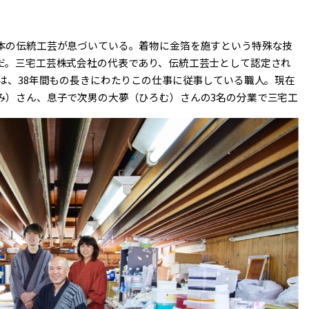
本の伝統工芸が息づいている。着物に金箔を施すという特殊な技
だ。三宅工芸株式会社の代表であり、伝統工芸士として認定され
は、38年間もの長きにわたりこの仕事に従事している職人。現在
み）さん、息子で次男の大夢（ひろむ）さんの3名の分業で三宅工