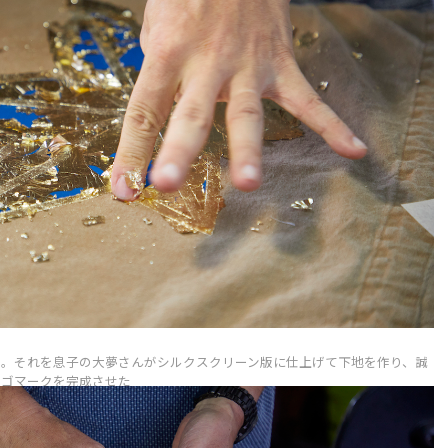
わせながら、その魅力を再構築し、日
れている古典的な絵画を想像
、ひいては世界に発信しているクリエ
ではないだろうか。騒がしい
事
特集記事
たち。鹿児島で活動する陶芸作家・城
れた、静かで高尚な世界にだ
4
2025-02-20
んもその1人だ。城戸さんが主宰す
の。伝統文化に対して抱きが
ランド「ONE KILN」では、鹿児島
メージを覆し、我々の暮らし
とも言える桜島の火山灰や製作途中で
ようと試みている人がいる
器を再利用したシリーズを立ち上げる
地域密着・循環型のものづくりへの挑
大自然に少しフィクショナル
けてきた。鹿児島愛が詰まった器は県
加えて、独自の世界を描き出
るかに超え、今や東京のセレクトショ
スト、菅原ありあさん。最新
PRODUCION
REPRODUCION
も並ぶ。
店と協力してミニ掛け軸の制
新たなアプローチで伝統文化
ODUCTS
PRODUCTS
戸さんがRE/SAUCE Projectの活
している。一体何が彼女を、
に深い共感を示してくれたことによ
かき立てるのか。その意欲の
ト。それを息子の大夢さんがシルクスクリーン版に仕上げて下地を作り、誠
トリエへの訪問が実現した。訪れるの
先にあったのは、「良いもの
ロゴマークを完成させた
じく鹿児島出身であり、かねてより
の生活に取り入れたい」とい
KILNの作品世界に惹かれていた福永浩
いだった。
ンド「雨のパレード」メンバー）。音