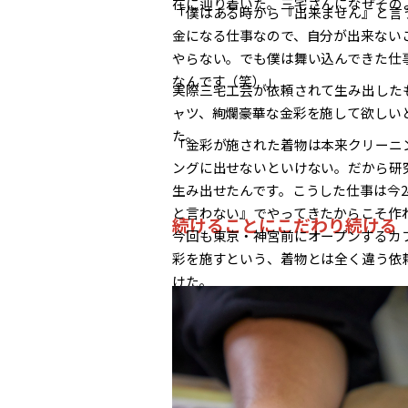
在に辿り着いた。三宅さんになぜその
「僕はある時から『出来ません』と言
つな
金になる仕事なので、自分が出来ない
やらない。でも僕は舞い込んできた仕
を目
なんです（笑）」
実際三宅工芸が依頼されて生み出した
陶芸
ャツ、絢爛豪華な金彩を施して欲しい
た。
KIL
「金彩が施された着物は本来クリーニ
ングに出せないといけない。だから研
雨の
生み出せたんです。こうした仕事は今
と言わない』でやってきたからこそ作
続けることにこだわり続ける
今回も東京・神宮前にオープンするカ
彩を施すという、着物とは全く違う依
けた。
地域文