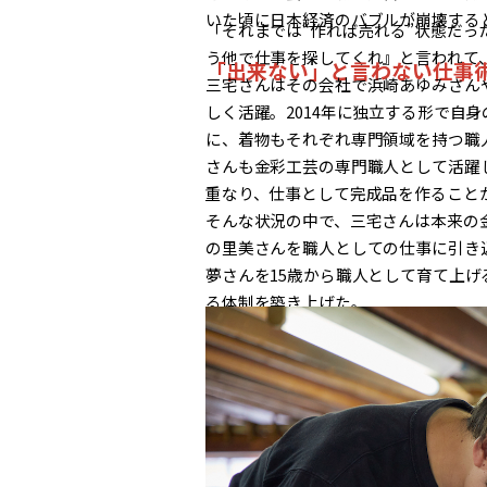
いた頃に日本経済のバブルが崩壊する
「それまでは“作れば売れる”状態だ
う他で仕事を探してくれ』と言われて
「出来ない」と言わない仕事
三宅さんはその会社で浜崎あゆみさん
しく活躍。2014年に独立する形で自
に、着物もそれぞれ専門領域を持つ職
さんも金彩工芸の専門職人として活躍
重なり、仕事として完成品を作ること
そんな状況の中で、三宅さんは本来の
の里美さんを職人としての仕事に引き
夢さんを15歳から職人として育て上げ
る体制を築き上げた。