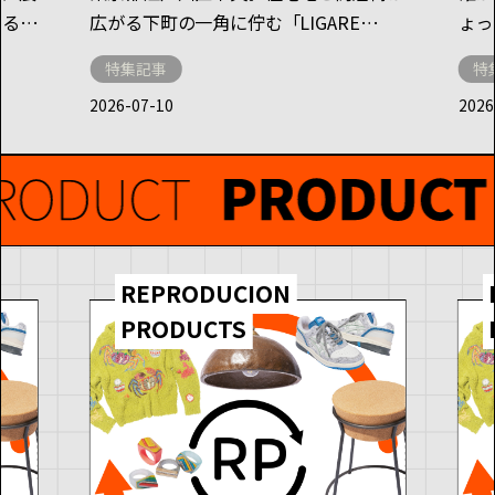
する人
広がる下町の一角に佇む「LIGARE
ょっ
しい日
COFFEE」では、障がいのある方たちが
RE/
特集記事
特
世界に
焙煎したスペシャルティコーヒーが提供
HA
2026-07-10
2026
して抱
されている。
の歴
、我々
このコーヒーを手がけるのが、全国でも
金」
みてい
珍しい珈琲焙煎作業所を持つ就労継続支
沢直
※
チー
援B型事業所
「SRM江戸川」だ。
ドを
「福祉を変えたい」
ッセン
それ
そう語る代表の西野宏太郎さんに、その
REPRODUCION
す墨絵
「い
取り組みと想いについて話を伺った 。
最新の
事業
PRODUCTS
け軸の
チで伝
ある
一体何
リエ
てるの
な金
にあっ
ュー