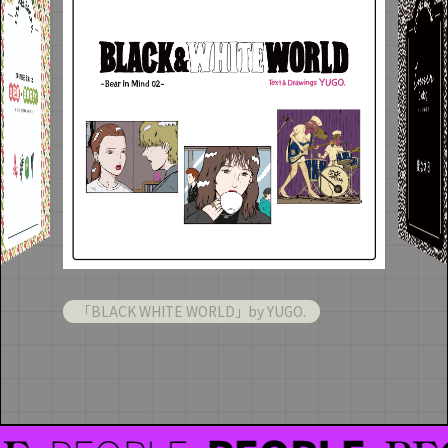
「BLACK WHITE WORLD」by YUGO.