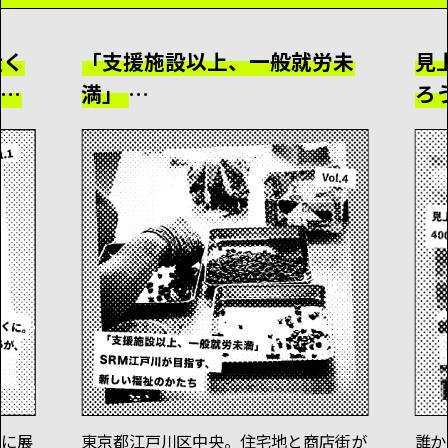
近く
「支援施設以上、一般就労未
見
化に
満」
ろ
SRM江戸川が目指す、新しい
4
福祉のかたち
壁
館に展
東京都江戸川区中央。住宅地と商店街が
誰か