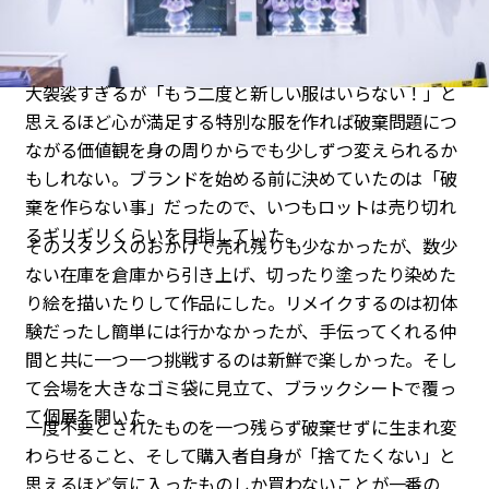
大袈裟すぎるが「もう二度と新しい服はいらない！」と
思えるほど心が満足する特別な服を作れば破棄問題につ
ながる価値観を身の周りからでも少しずつ変えられるか
もしれない。ブランドを始める前に決めていたのは「破
棄を作らない事」だったので、いつもロットは売り切れ
るギリギリくらいを目指していた。
そのスタンスのおかげで売れ残りも少なかったが、数少
ない在庫を倉庫から引き上げ、切ったり塗ったり染めた
り絵を描いたりして作品にした。リメイクするのは初体
験だったし簡単には行かなかったが、手伝ってくれる仲
間と共に一つ一つ挑戦するのは新鮮で楽しかった。そし
て会場を大きなゴミ袋に見立て、ブラックシートで覆っ
て個展を開いた。
一度不要とされたものを一つ残らず破棄せずに生まれ変
わらせること、そして購入者自身が「捨てたくない」と
思えるほど気に入ったものしか買わないことが一番の