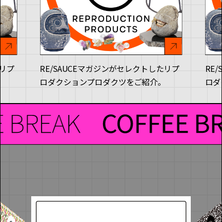
分の生
ィス
強い想
森合
する
まれ
人か
たリプ
RE/SAUCEマガジンがセレクトしたリプ
RE
夏、
。
ロダクションプロダクツをご紹介。
ロダ
舞台
裏と
高下
ん、