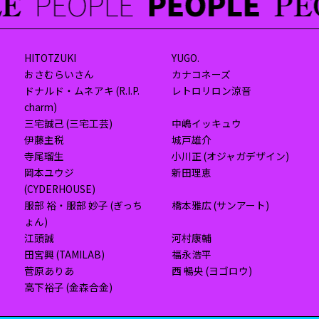
HITOTZUKI
YUGO.
おさむらいさん
カナコネーズ
ドナルド・ムネアキ (R.I.P.
レトロリロン涼音
charm)
三宅誠己 (三宅工芸)
中嶋イッキュウ
伊藤主税
城戸雄介
寺尾瑠生
小川正 (オジャガデザイン)
岡本ユウジ
新田理恵
(CYDERHOUSE)
服部 裕・服部 妙子 (ぎっち
橋本雅広 (サンアート)
ょん)
江頭誠
河村康輔
田宮興 (TAMILAB)
福永浩平
菅原ありあ
西 暢央 (ヨゴロウ)
高下裕子 (金森合金)